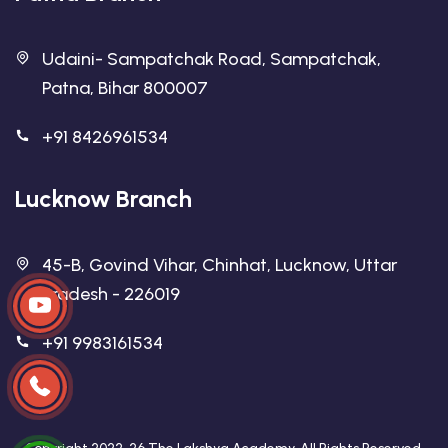
Udaini- Sampatchak Road, Sampatchak,
Patna, Bihar 800007
+91 8426961534
Lucknow Branch
45-B, Govind Vihar, Chinhat, Lucknow, Uttar
Pradesh - 226019
+91 9983161534